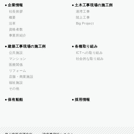
企業情報
土木工事現場の施工例
社長挨拶
港湾工事
概要
陸上工事
沿革
Big Project
資格者数
事業所紹介
建築工事現場の施工例
各種取り組み
公共施設
ICTへの取り組み
マンション
社会的な取り組み
医療関係
リフォーム
店舗・商業施設
福祉施設
その他
保有船舶
採用情報