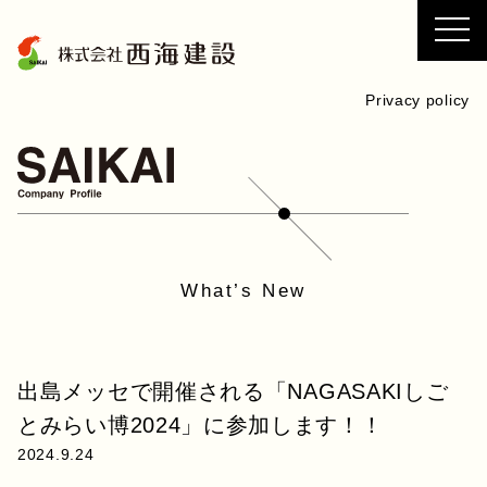
コ
ン
テ
ン
Privacy policy
ツ
へ
ス
キ
ッ
プ
What’s New
出島メッセで開催される「NAGASAKIしご
とみらい博2024」に参加します！！
2024.9.24