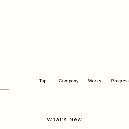
Top
Company
Works
Progres
What’s New