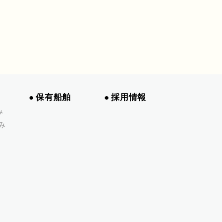
保有船舶
採用情報
み
み