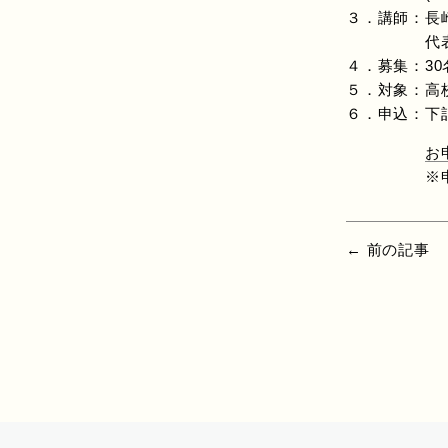
３．講師：長
代表取締役
４．募集：3
５．対象：高校
６．申込：下
お
※申込期限
← 前の記事