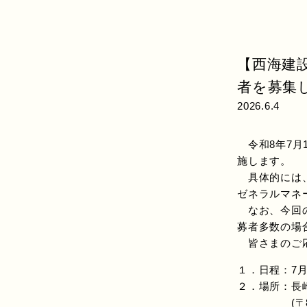
【西海建
者を募集
2026.6.4
令和8年7月
施します。
具体的には、
ゼネラルマネ
なお、今回の
募者多数の場
皆さまのご応
１．日程：7月12
２．場所：長
(〒850-