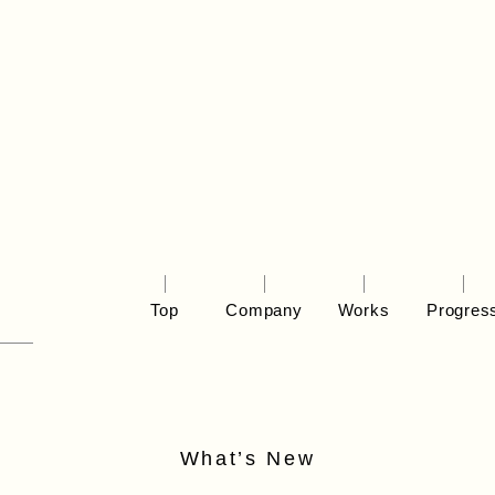
Top
Company
Works
Progres
What’s New