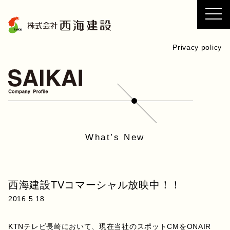
コ
ン
テ
ン
Privacy policy
ツ
へ
ス
キ
ッ
プ
What’s New
西海建設TVコマーシャル放映中！！
2016.5.18
KTNテレビ長崎において、現在当社のスポットCMをONAIR