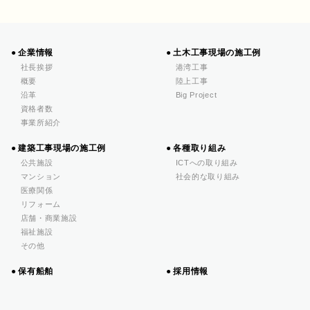
企業情報
土木工事現場の施工例
社長挨拶
港湾工事
概要
陸上工事
沿革
Big Project
資格者数
事業所紹介
建築工事現場の施工例
各種取り組み
公共施設
ICTへの取り組み
マンション
社会的な取り組み
医療関係
リフォーム
店舗・商業施設
福祉施設
その他
保有船舶
採用情報