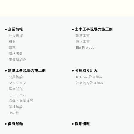
企業情報
土木工事現場の施工例
社長挨拶
港湾工事
概要
陸上工事
沿革
Big Project
資格者数
事業所紹介
建築工事現場の施工例
各種取り組み
公共施設
ICTへの取り組み
マンション
社会的な取り組み
医療関係
リフォーム
店舗・商業施設
福祉施設
その他
保有船舶
採用情報