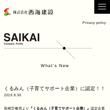
コ
ン
テ
ン
Privacy policy
ツ
へ
ス
キ
ッ
プ
What’s New
くるみん（子育てサポート企業）に認定！！
2019.8.30
長崎労働局より
『くるみん（子育てサポート企業）』
認定企業