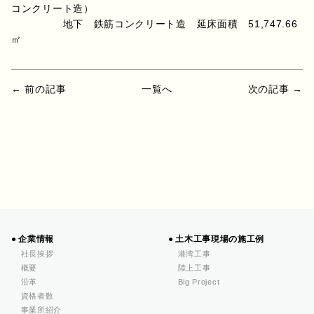
コンクリート造）
地下 鉄筋コンクリート造 延床面積 51,747.66
㎡
← 前の記事
一覧へ
次の記事 →
企業情報
土木工事現場の施工例
社長挨拶
港湾工事
概要
陸上工事
沿革
Big Project
資格者数
事業所紹介