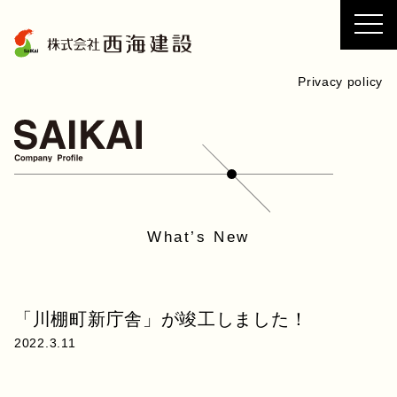
コ
ン
テ
ン
Privacy policy
ツ
へ
ス
キ
ッ
プ
What’s New
「川棚町新庁舎」が竣工しました！
2022.3.11