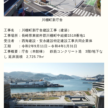
川棚町新庁舎
工事名 ：川棚町新庁舎建設工事（建築）
工事場所：長崎県東彼杵郡川棚町中組郷1518番地1
受注者 ：西海建設・安永建設特定建設工事共同企業体
工期 ：令和2年9月11日～令和4年1月31日
工事概要：庁舎（本館棟） 鉄筋コンクリート造 3階/地下な
し 延床面積 2,725.79㎡