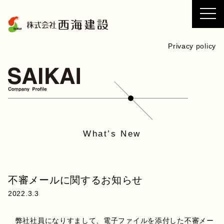
コ
ン
テ
ン
Privacy policy
ツ
へ
ス
キ
ッ
プ
What’s New
不審メールに関するお知らせ
2022.3.3
弊社社員になりすまして、電子ファイルを添付した不審メー