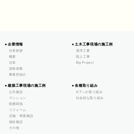
企業情報
土木工事現場の施工例
社長挨拶
港湾工事
概要
陸上工事
沿革
Big Project
資格者数
事業所紹介
建築工事現場の施工例
各種取り組み
公共施設
ICTへの取り組み
マンション
社会的な取り組み
医療関係
リフォーム
店舗・商業施設
福祉施設
その他