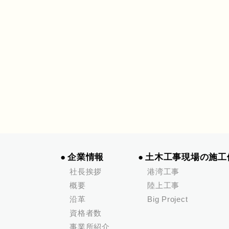
企業情報
土木工事現場の施工
社長挨拶
港湾工事
概要
陸上工事
沿革
Big Project
資格者数
事業所紹介