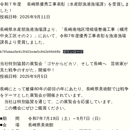
令和７年度 長崎県優秀工事表彰（水産部漁港漁場課）を受賞しま
した！
投稿日時:
2025年9月11日
長崎県水産部漁港漁場課より、「長崎南地区増殖場整備工事（橘湾
中央工区その２）」において、令和7年度優秀工事表彰を漁港漁場
課長より受賞しました。
b74fabaa5e6c3fd15eda5c8d2d46b48b
ダウンロード
当社特別協賛の展覧会「ゴヤからピカソ、そして長崎へ 芸術家が
見た戦争のすがた」開催中！
投稿日時:
2025年9月5日
長崎にとって被爆80年の節目の年にあたり、長崎県美術館では戦争
をテーマとした展覧会が開催されています。
当社は特別協賛を通じて、この展覧会を応援しています。
この機会にぜひご鑑賞ください。
■期 間 令和7年7月19日（土）～9月7日（日）
■会 場 長崎県美術館