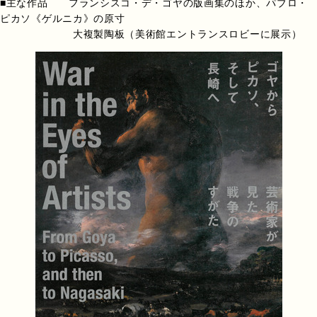
■主な作品 フランシスコ・デ・ゴヤの版画集のほか、パブロ・
ピカソ《ゲルニカ》の原寸
大複製陶板（美術館エントランスロビーに展示）