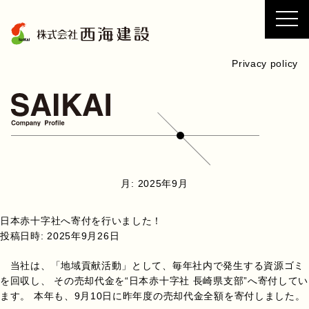
コ
ン
テ
ン
Privacy policy
ツ
へ
ス
キ
ッ
プ
月:
2025年9月
日本赤十字社へ寄付を行いました！
投稿日時:
2025年9月26日
当社は、「地域貢献活動」として、毎年社内で発生する資源ゴミ
を回収し、 その売却代金を“日本赤十字社 長崎県支部”へ寄付してい
ます。 本年も、9月10日に昨年度の売却代金全額を寄付しました。