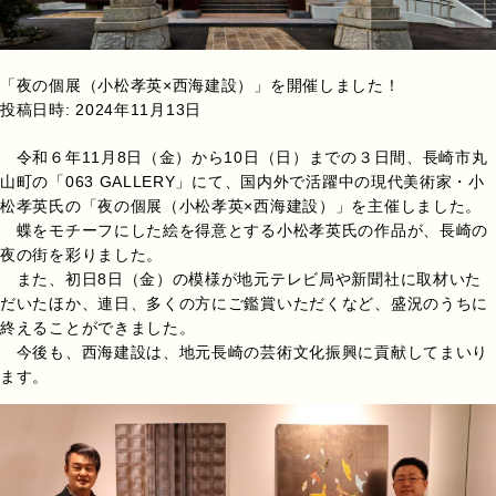
「夜の個展（小松孝英×西海建設）」を開催しました！
投稿日時:
2024年11月13日
令和６年11月8日（金）から10日（日）までの３日間、長崎市丸
山町の「063 GALLERY」にて、国内外で活躍中の現代美術家・小
松孝英氏の「夜の個展（小松孝英×西海建設）」を主催しました。
蝶をモチーフにした絵を得意とする小松孝英氏の作品が、長崎の
夜の街を彩りました。
また、初日8日（金）の模様が地元テレビ局や新聞社に取材いた
だいたほか、連日、多くの方にご鑑賞いただくなど、盛況のうちに
終えることができました。
今後も、西海建設は、地元長崎の芸術文化振興に貢献してまいり
ます。