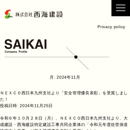
コ
ン
テ
ン
Privacy policy
ツ
へ
ス
キ
ッ
プ
月:
2024年11月
ＮＥＸＣＯ西日本九州支社より「安全管理優良表彰」を受賞しまし
た！
投稿日時:
2024年11月25日
令和６年１０月２８日（月）、ＮＥＸＣＯ西日本九州支社より、大
成建設・西海建設特定建設工事共同企業体の「令和元年度佐世保道