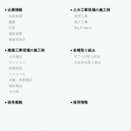
企業情報
土木工事現場の施工例
社長挨拶
港湾工事
概要
陸上工事
沿革
Big Project
資格者数
事業所紹介
建築工事現場の施工例
各種取り組み
公共施設
ICTへの取り組み
マンション
社会的な取り組み
医療関係
リフォーム
店舗・商業施設
福祉施設
その他
保有船舶
採用情報