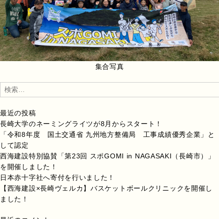
集合写真
検
索:
最近の投稿
長崎大学のネーミングライツが8月からスタート！
「令和8年度 国土交通省 九州地方整備局 工事成績優秀企業」と
して認定
西海建設特別協賛「第23回 スポGOMI in NAGASAKI（長崎市）」
を開催しました！
日本赤十字社へ寄付を行いました！
【西海建設×長崎ヴェルカ】バスケットボールクリニックを開催し
ました！