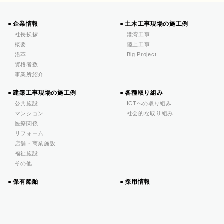
企業情報
土木工事現場の施工例
社長挨拶
港湾工事
概要
陸上工事
沿革
Big Project
資格者数
事業所紹介
建築工事現場の施工例
各種取り組み
公共施設
ICTへの取り組み
マンション
社会的な取り組み
医療関係
リフォーム
店舗・商業施設
福祉施設
その他
保有船舶
採用情報