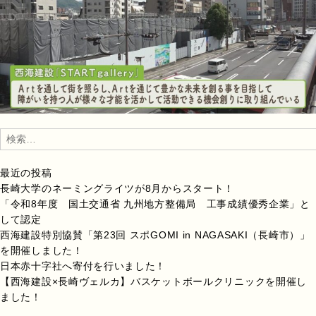
検
索:
最近の投稿
長崎大学のネーミングライツが8月からスタート！
「令和8年度 国土交通省 九州地方整備局 工事成績優秀企業」と
して認定
西海建設特別協賛「第23回 スポGOMI in NAGASAKI（長崎市）」
を開催しました！
日本赤十字社へ寄付を行いました！
【西海建設×長崎ヴェルカ】バスケットボールクリニックを開催し
ました！