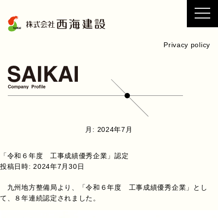
コ
ン
テ
ン
Privacy policy
ツ
へ
ス
キ
ッ
プ
月:
2024年7月
「令和６年度 工事成績優秀企業」認定
投稿日時:
2024年7月30日
九州地方整備局より、「令和６年度 工事成績優秀企業」とし
て、８年連続認定されました。