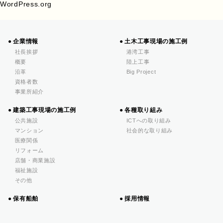
WordPress.org
企業情報
土木工事現場の施工例
社長挨拶
港湾工事
概要
陸上工事
沿革
Big Project
資格者数
事業所紹介
建築工事現場の施工例
各種取り組み
公共施設
ICTへの取り組み
マンション
社会的な取り組み
医療関係
リフォーム
店舗・商業施設
福祉施設
その他
保有船舶
採用情報