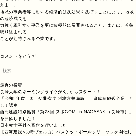
創出し、
地域の事業者等に対する経済的波及効果を及ぼすことにより、地域
の経済成長を
力強く牽引する事業を更に積極的に展開されること、または、今後
取り組まれる
ことが期待される企業です。
コメントをどうぞ
検
索:
最近の投稿
長崎大学のネーミングライツが8月からスタート！
「令和8年度 国土交通省 九州地方整備局 工事成績優秀企業」と
して認定
西海建設特別協賛「第23回 スポGOMI in NAGASAKI（長崎市）」
を開催しました！
日本赤十字社へ寄付を行いました！
【西海建設×長崎ヴェルカ】バスケットボールクリニックを開催し