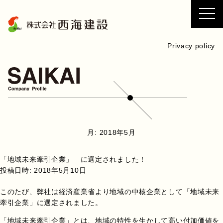
コ
ン
テ
ン
Privacy policy
ツ
へ
ス
キ
ッ
プ
月:
2018年5月
「地域未来牽引企業」 に選定されました！
投稿日時:
2018年5月10日
このたび、弊社は経済産業省より地域の中核企業として「地域未来
牽引企業」に選定されました。
「地域未来牽引企業」とは、地域の特性を生かして高い付加価値を