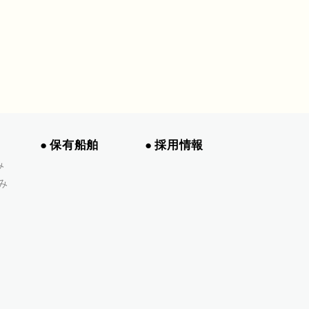
保有船舶
採用情報
み
み