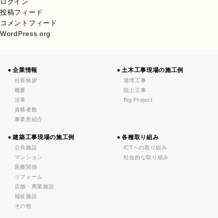
ログイン
投稿フィード
コメントフィード
WordPress.org
企業情報
土木工事現場の施工例
社長挨拶
港湾工事
概要
陸上工事
沿革
Big Project
資格者数
事業所紹介
建築工事現場の施工例
各種取り組み
公共施設
ICTへの取り組み
マンション
社会的な取り組み
医療関係
リフォーム
店舗・商業施設
福祉施設
その他