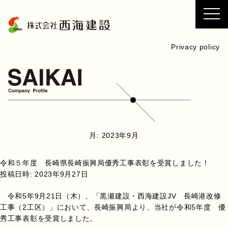
コ
ン
テ
ン
Privacy policy
ツ
へ
ス
キ
ッ
プ
月:
2023年9月
令和５年度 長崎県長崎振興局優秀工事表彰を受賞しました！
投稿日時:
2023年9月27日
令和5年9月21日（木）、「黒瀬建設・西海建設JV 長崎港改修
工事（2工区）」において、長崎振興局より、当社が令和5年度 優
秀工事表彰を受賞しました。