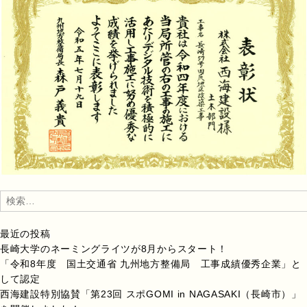
検
索:
最近の投稿
長崎大学のネーミングライツが8月からスタート！
「令和8年度 国土交通省 九州地方整備局 工事成績優秀企業」と
して認定
西海建設特別協賛「第23回 スポGOMI in NAGASAKI（長崎市）」