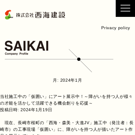
コ
ン
テ
ン
Privacy policy
ツ
へ
ス
キ
ッ
プ
月:
2024年1月
当社施工中の「仮囲い」にアート展示中！～障がいを持つ人が様々
の才能を活かして活躍できる機会創りを応援～
投稿日時:
2024年1月19日
現在、長崎市桜町の「西海・森美・大進JV」施工中（発注者：長
崎市）の工事現場「仮囲い」に、障がいを持つ人が描いたアート作