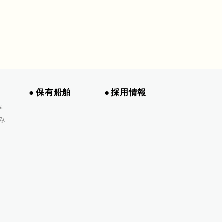
保有船舶
採用情報
み
み