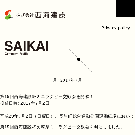
コ
ン
テ
ン
Privacy policy
ツ
へ
ス
キ
ッ
プ
月:
2017年7月
第15回西海建設杯ミニラグビー交歓会を開催！
投稿日時:
2017年7月2日
平成29年7月2日（日曜日）、長与町総合運動公園運動広場において
第15回西海建設杯長崎県ミニラグビー交歓会を開催しました。