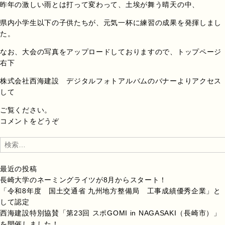
昨年の激しい雨とは打って変わって、土埃が舞う晴天の中、
県内小学生以下の子供たちが、元気一杯に練習の成果を発揮しまし
た。
なお、大会の写真をアップロードしておりますので、トップページ
右下
株式会社西海建設 デジタルフォトアルバムのバナーよりアクセス
して
ご覧ください。
コメントをどうぞ
検
索:
最近の投稿
長崎大学のネーミングライツが8月からスタート！
「令和8年度 国土交通省 九州地方整備局 工事成績優秀企業」と
して認定
西海建設特別協賛「第23回 スポGOMI in NAGASAKI（長崎市）」
を開催しました！