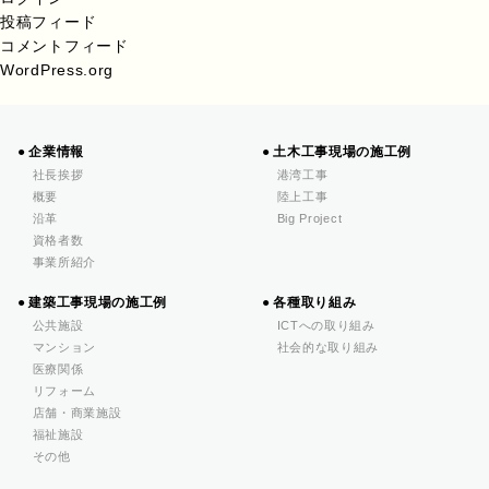
投稿フィード
コメントフィード
WordPress.org
企業情報
土木工事現場の施工例
社長挨拶
港湾工事
概要
陸上工事
沿革
Big Project
資格者数
事業所紹介
建築工事現場の施工例
各種取り組み
公共施設
ICTへの取り組み
マンション
社会的な取り組み
医療関係
リフォーム
店舗・商業施設
福祉施設
その他