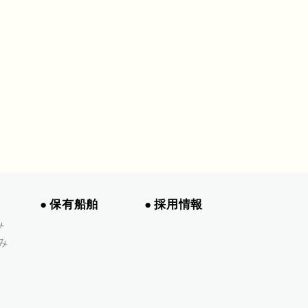
保有船舶
採用情報
み
み