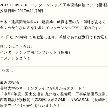
2017.11.09～10 インターンシップ(工事現場体験ツアー)開催決
投稿日時:
2017年11月9日
土木・建築関連学科の、建設業に就職志望の方・興味がある方
全く分からない方を対象にインターンシップのご案内です。
※1日だけの参加でも歓迎します。希望があれば別日でも対応
詳しくはこちら↓↓↓
インターンシップ用パンフレット（採用）
コメントをどうぞ
検
索:
最近の投稿
長崎大学のネーミングライツが8月からスタート！
「令和8年度 国土交通省 九州地方整備局 工事成績優秀企業
西海建設特別協賛「第23回 スポGOMI in NAGASAKI（長
日本赤十字社へ寄付を行いました！