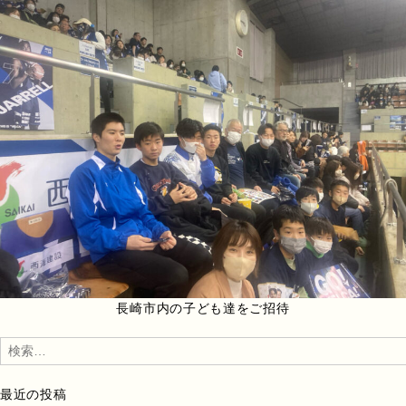
長崎市内の子ども達をご招待
検
索:
最近の投稿